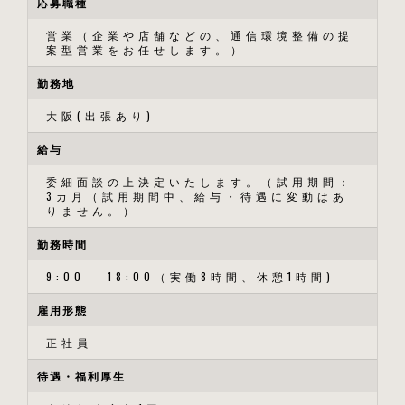
応募職種
営業（企業や店舗などの、通信環境整備の提
案型営業をお任せします。）
勤務地
大阪(出張あり)
給与
委細面談の上決定いたします。（試用期間：
3カ月（試用期間中、給与・待遇に変動はあ
りません。）
勤務時間
9:00 - 18:00（実働8時間、休憩1時間)
雇用形態
正社員
待遇・福利厚生