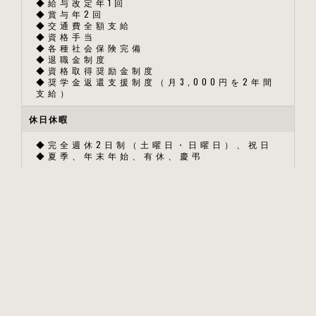
◆給与改定年1回
◆賞与年2回
◆交通費全額支給
◆資格手当
◆各種社会保険完備
◆退職金制度
◆資格取得奨励金制度
◆奨学金返還支援制度（月3,000円を2年間
支給）
休日休暇
◆完全週休2日制（土曜日・日曜日）、祝日
◆夏季、年末年始、有休、慶弔